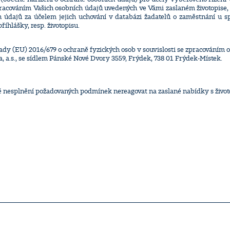
racováním Vašich osobních údajů uvedených ve Vámi zaslaném životopise, a
 údajů za účelem jejich uchování v databázi žadatelů o zaměstnání u s
říhlášky, resp. životopisu.
 (EU) 2016/679 o ochraně fyzických osob v souvislosti se zpracováním o
, a.s., se sídlem Pánské Nové Dvory 3559, Frýdek, 738 01 Frýdek-Místek.
dě nesplnění požadovaných podmínek nereagovat na zaslané nabídky s život