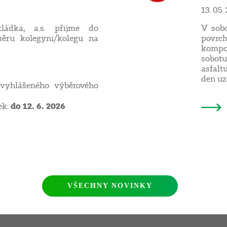
13. 05.
ládka, a.s. přijme do
V sobo
ěru kolegyni/kolegu na
povrc
kompo
sobotu
asfalt
den uz
yhlášeného výběrového
do 12. 6. 2026
ek:
VŠECHNY NOVINKY