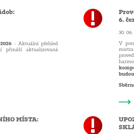
ádob:
Prov
6. če
30. 06.
 2026
V pond
- Aktuální přehled
mistr
í přináší aktualizovaná
prove
harm
komp
budo
Sběrné
ÍHO MÍSTA:
UPO
SKL