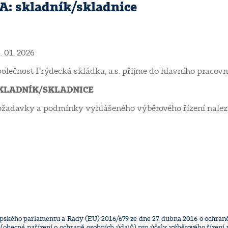
 skladník/skladnice
. 01. 2026
olečnost Frýdecká skládka, a.s. přijme do hlavního pracov
KLADNÍK/SKLADNICE
žadavky a podmínky vyhlášeného výběrového řízení nalezne
opského parlamentu a Rady (EU) 2016/679 ze dne 27. dubna 2016 o ochraně 
obecné nařízení o ochraně osobních údajů) pro účely výběrového řízení v