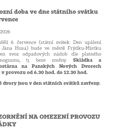
ozní doba ve dne státního svátku
rvence
 2026
ělí 6. července (státní svátek: Den upálení
a Jana Husa) bude ve městě Frýdku-Místku
den svoz odpadových nádob dle platného
Skládka a
onogramu, tj. beze změny.
ostárna na Panských Nových Dvorech
u
v provozu od 6.30 hod. do 12.30 hod.
 dvory jsou v den státních svátků zavřeny.
ZORNĚNÍ NA OMEZENÍ PROVOZU
ÁDKY