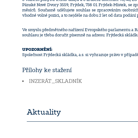
Pánské Nové Dvory 3559, Frýdek, 738 01 Frýdek-Místek, se zp
měsíců. Současně udělujete souhlas se zpracováním osobních
vhodné volné pozici, a to nejdéle na dobu 2 let od data podání p
Ve smyslu předmětného nařízení Evropského parlamentu a Rady
souhlasu je třeba doručit písemně na adresu: Frýdecká skládka
UPOZORNĚNÍ:
Společnost Frýdecká skládka, a.s. si vyhrazuje právo v přípa
Přílohy ke stažení
INZERÁT_SKLADNÍK
Aktuality