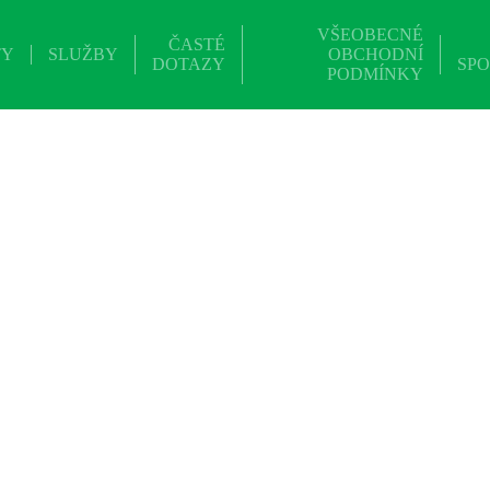
VŠEOBECNÉ
ČASTÉ
TY
SLUŽBY
OBCHODNÍ
DOTAZY
SPO
PODMÍNKY