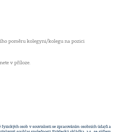
ního poměru kolegyni/kolegu na pozici
te v příloze.
fyzických osob v souvislosti se zpracováním osobních údajů a
ýslovný souhlas společnosti Frýdecká skládka, a.s., se sídlem