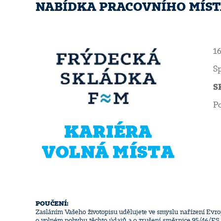
NABÍDKA PRACOVNÍHO MÍSTA:
16
Sp
S
Po
P
OUČENÍ:
Zasláním Vašeho životopisu udělujete ve smyslu nařízení Evr
o volném pohybu těchto údajů a o zrušení směrnice 95/46/ES (