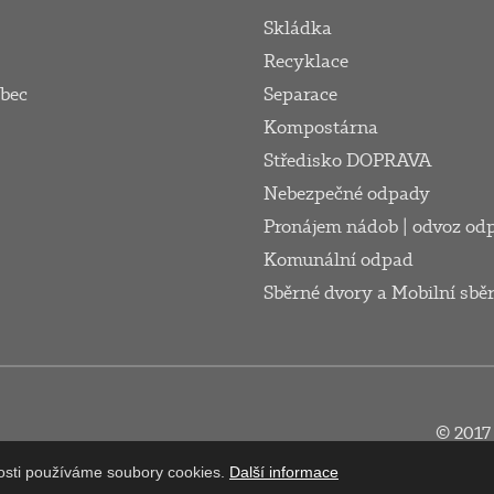
Skládka
Recyklace
obec
Separace
Kompostárna
Středisko DOPRAVA
Nebezpečné odpady
Pronájem nádob | odvoz od
Komunální odpad
Sběrné dvory a Mobilní sbě
© 2017
nosti používáme soubory cookies.
Další informace