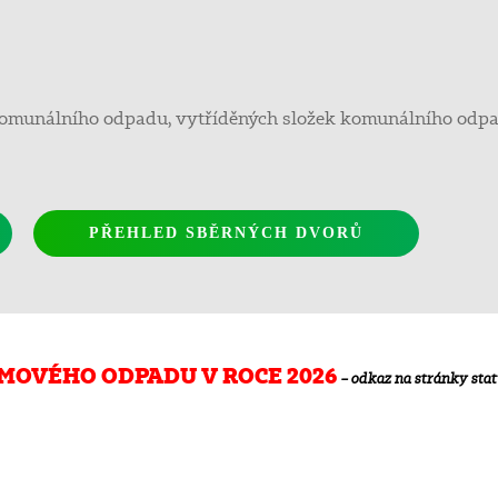
nálního odpadu, vytříděných složek komunálního odpadu –
PŘEHLED SBĚRNÝCH DVORŮ
OVÉHO ODPADU V ROCE 2026
– odkaz na stránky sta