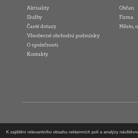
Aktuality
Občan
Služby
Firma
Časté dotazy
Město, 
Všeobecné obchodní podmínky
O společnosti
Kontakty
K zajištění relevantního obsahu reklamních polí a analýzy návštěv