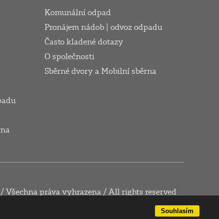
Komunální odpad
Pronájem nádob | odvoz odpadu
Často kladené dotazy
O společnosti
Sběrné dvory a Mobilní sběrna
padu
rna
 / Všechna práva vyhrazena / All rights reserved
Souhlasím