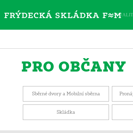
AKTUALI
PRO OBČANY
Sběrné dvory a Mobilní sběrna
Proná
Skládka