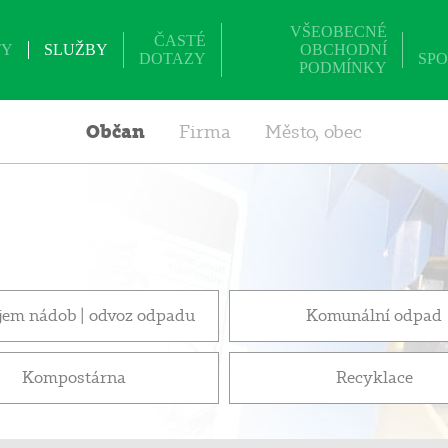
VŠEOBECNÉ
ČASTÉ
TY
SLUŽBY
OBCHODNÍ
DOTAZY
SPO
PODMÍNKY
Občan
Firma
Město, obec
jem nádob | odvoz odpadu
Komunální odpad
Kompostárna
Recyklace