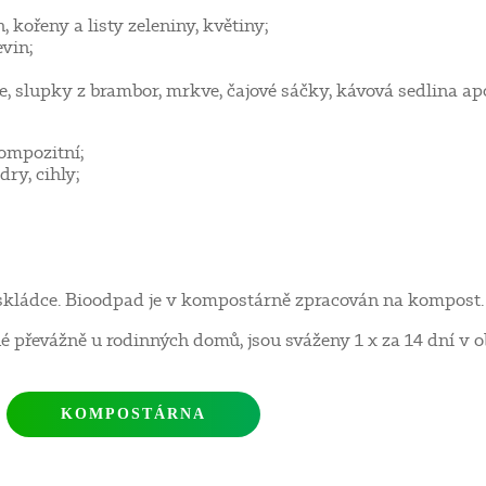
n, kořeny a listy zeleniny, květiny;
vin;
, slupky z brambor, mrkve, čajové sáčky, kávová sedlina ap
kompozitní;
ry, cihly;
kládce. Bioodpad je v kompostárně zpracován na kompost.
é převážně u rodinných domů, jsou sváženy 1 x za 14 dní v 
KOMPOSTÁRNA