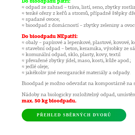
Do bioodpadu patří:
≈ odpad ze zahrad – tráva, listí, seno, zbytky rostli
≈ tenké ořezy z keřů a stromů, případně štěpky dře
≈ spadané ovoce;
≈ bioodpad z domácností – zbytky zeleniny a ovoce
Do bioodpadu NEpatří:
≈ obaly – papírové a lepenkové, plastové, kovové, 
≈ stavební odpad – beton, keramika, výrobky ze sád
≈ komunální odpad, sklo, plasty, kovy, textil
≈ převařené zbytky jídel, maso, kosti, kůže apod.;
≈ jedlé oleje;
≈ jakékoliv jiné neorganické materiály a odpady.
Bioodpad je možno odevzdat na kompostárně na s
Nádoby na biologicky rozložitelný odpad, umístěn
max. 50 kg bioodpadu.
PŘEHLED SBĚRNÝCH DVORŮ