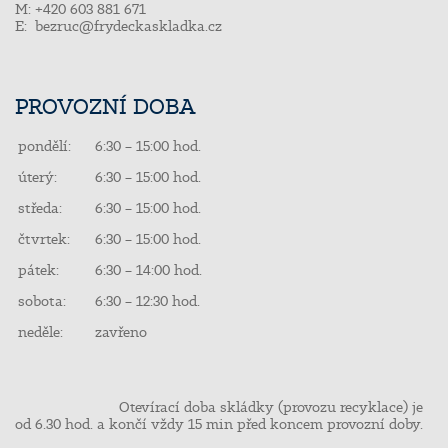
M: +420 603 881 671
E:
bezruc@frydeckaskladka.cz
PROVOZNÍ DOBA
pondělí:
6:30 – 15:00 hod.
úterý:
6:30 – 15:00 hod.
středa:
6:30 – 15:00 hod.
čtvrtek:
6:30 – 15:00 hod.
pátek:
6:30 – 14:00 hod.
sobota:
6:30 – 12:30 hod.
neděle:
zavřeno
Otevírací doba skládky (provozu recyklace) je
od 6.30 hod. a končí vždy 15 min před koncem provozní doby.