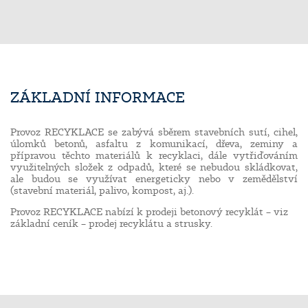
ZÁKLADNÍ INFORMACE
Provoz RECYKLACE se zabývá sběrem stavebních sutí, cihel,
úlomků betonů, asfaltu z komunikací, dřeva, zeminy a
přípravou těchto materiálů k recyklaci, dále vytřiďováním
využitelných složek z odpadů, které se nebudou skládkovat,
ale budou se využívat energeticky nebo v zemědělství
(stavební materiál, palivo, kompost, aj.).
Provoz RECYKLACE nabízí k prodeji betonový recyklát – viz
základní ceník – prodej recyklátu a strusky.