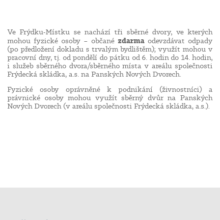
Ve Frýdku-Místku se nachází tři sběrné dvory, ve kterých
zdarma
mohou fyzické osoby – občané
odevzdávat odpady
(po předložení dokladu s trvalým bydlištěm); využít mohou v
pracovní dny, tj. od pondělí do pátku od 6. hodin do 14. hodin,
i služeb sběrného dvora/sběrného místa v areálu společnosti
Frýdecká skládka, a.s. na Panských Nových Dvorech.
Fyzické osoby oprávněné k podnikání (živnostníci) a
právnické osoby mohou využít sběrný dvůr na Panských
Nových Dvorech (v areálu společnosti Frýdecká skládka, a.s.).