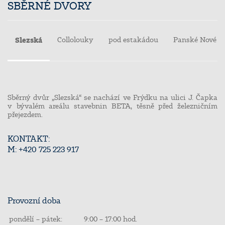
SBĚRNÉ DVORY
Slezská
Collolouky
pod estakádou
Panské Nové D
Sběrný dvůr „Slezská“ se nachází ve Frýdku na ulici J. Čapka
v bývalém areálu stavebnin BETA, těsně před železničním
přejezdem.
KONTAKT:
M: +420 725 223 917
Provozní doba
pondělí – pátek:
9:00 – 17:00 hod.