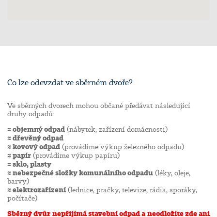
Co lze odevzdat ve sběrném dvoře?
Ve sběrných dvorech mohou občané předávat následující
druhy odpadů:
≈ objemný odpad
(nábytek, zařízení domácnosti)
≈ dřevěný odpad
≈
kovový odpad
(provádíme výkup železného odpadu)
≈ papír
(provádíme výkup papíru)
≈
sklo, plasty
≈
nebezpečné složky komunálního odpadu
(léky, oleje,
barvy)
≈
elektrozařízení
(lednice, pračky, televize, rádia, sporáky,
počítače)
Sběrný dvůr nepřijímá stavební odpad a neodložíte zde ani