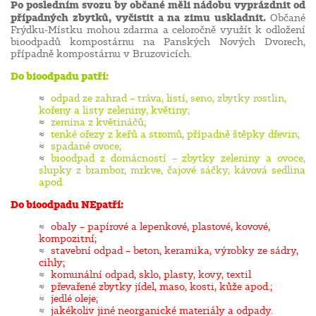
Po posledním svozu by občané měli nádobu vyprázdnit od
případných zbytků, vyčistit a na zimu uskladnit.
Občané
Frýdku-Místku mohou zdarma a celoročně využít k odložení
bioodpadů kompostárnu na Panských Nových Dvorech,
případně kompostárnu v Bruzovicích.
Do bioodpadu patří:
odpad ze zahrad – tráva, listí, seno, zbytky rostlin,
kořeny a listy zeleniny, květiny;
zemina z květináčů;
tenké ořezy z keřů a stromů, případně štěpky dřevin;
spadané ovoce;
bioodpad z domácností – zbytky zeleniny a ovoce,
slupky z brambor, mrkve, čajové sáčky, kávová sedlina
apod.
Do bioodpadu NEpatří:
obaly – papírové a lepenkové, plastové, kovové,
kompozitní;
stavební odpad – beton, keramika, výrobky ze sádry,
cihly;
komunální odpad, sklo, plasty, kovy, textil
převařené zbytky jídel, maso, kosti, kůže apod.;
jedlé oleje;
jakékoliv jiné neorganické materiály a odpady.