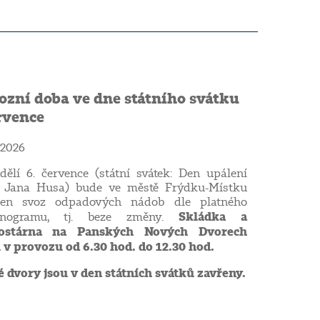
ozní doba ve dne státního svátku
rvence
 2026
ělí 6. července (státní svátek: Den upálení
a Jana Husa) bude ve městě Frýdku-Místku
den svoz odpadových nádob dle platného
Skládka a
onogramu, tj. beze změny.
ostárna na Panských Nových Dvorech
u
v provozu od 6.30 hod. do 12.30 hod.
 dvory jsou v den státních svátků zavřeny.