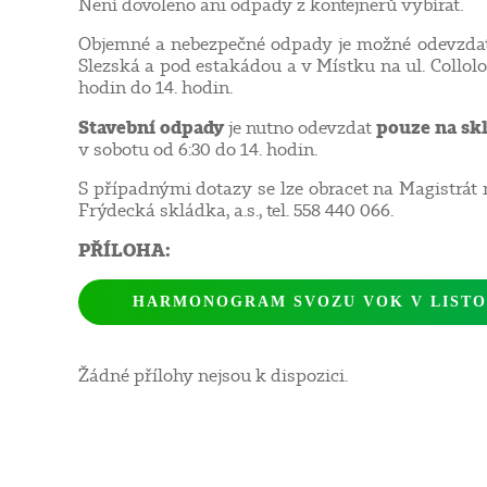
Není dovoleno ani odpady z kontejnerů vybírat.
Objemné a nebezpečné odpady je možné odevzdat t
Slezská a pod estakádou a v Místku na ul. Collol
hodin do 14. hodin.
Stavební odpady
pouze na sk
je nutno odevzdat
v sobotu od 6:30 do 14. hodin.
S případnými dotazy se lze obracet na Magistrát 
Frýdecká skládka, a.s., tel. 558 440 066.
PŘÍLOHA:
HARMONOGRAM SVOZU VOK V LIST
Žádné přílohy nejsou k dispozici.