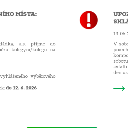
ÍHO MÍSTA:
UPO
SKL
13. 05.
ládka, a.s. přijme do
V sobo
ěru kolegyni/kolegu na
povrc
kompo
sobotu
asfalt
den uz
yhlášeného výběrového
do 12. 6. 2026
ek: