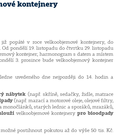
emové kontejnery
již popáté v roce velkoobjemové kontejnery, do
Od pondělí 19. listopadu do čtvrtku 29. listopadu
bjemový kontejner; harmonogram s datem a místem
pondělí 3. prosince bude velkoobjemový kontejner
ledne uvedeného dne nejpozději do 14. hodin a
rý nábytek
(např. skříně, sedačky, židle, matrace
dpady
(např. mazací a motorové oleje, olejové filtry,
í a monočlánků, starých lednic a sporáků, mrazáků,
slouží
pro bioodpady
velkoobjemové kontejnery
e možné postihnout pokutou až do výše 50 tis. Kč.