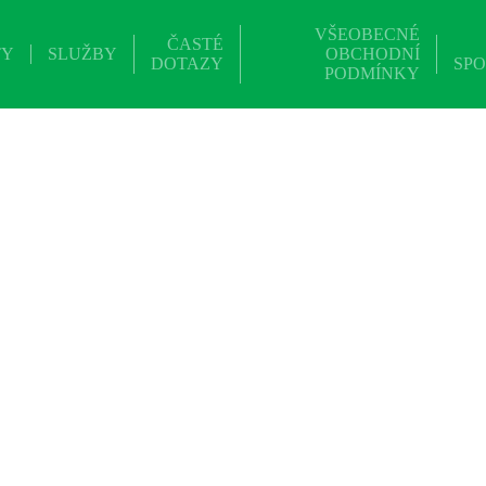
VŠEOBECNÉ
ČASTÉ
TY
SLUŽBY
OBCHODNÍ
DOTAZY
SPO
PODMÍNKY