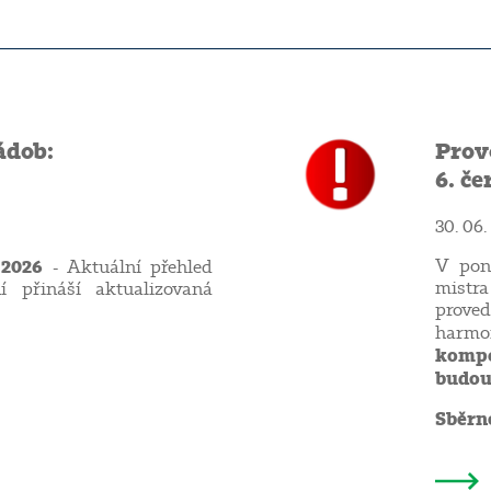
ádob:
Prov
6. če
30. 06.
 2026
V pond
- Aktuální přehled
mistr
í přináší aktualizovaná
prove
harm
komp
budo
Sběrné