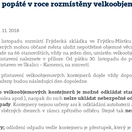
ž popáté v roce rozmístěny velkoobj
. 11. 2018
 listopadu rozmístí Frýdecká skládka ve Frýdku-Místku 
erých mohou občané města uložit nepotřebné objemné věci. 
de na 66 stanovištích, vždy na jeden den, umístěn velkoo
istavení naleznete v příloze. Od pátku 30. listopadu do 
istaven ve Skalici – Kamenci, na rozcestí.
 přistavení velkoobjemových kontejnerů dojde vždy dopo
aženy budou následující den dopoledne.
o velkoobjemových kontejnerů je možné odkládat sta
nelze ukládat nebezpečné o
inolea apod.), naopak do nich
dpady
. Kontejnery nejsou určeny ani k odkládání autobateri
ne
ve sběrných dvorech v rámci zpětného odběru. Stejně tak
ry;
odložení odpadu vedle kontejneru je přestupek, který j