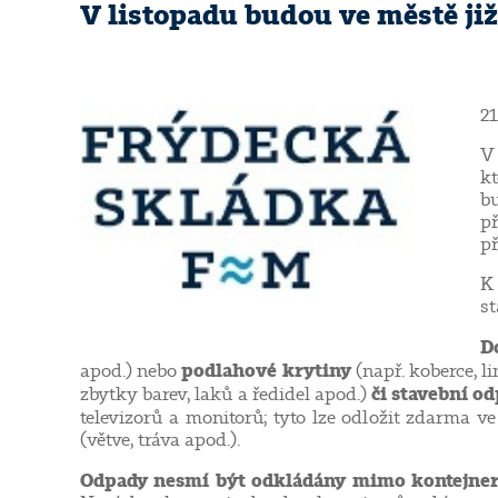
V listopadu budou ve městě ji
21
V
kt
bu
př
př
K
st
D
podlahové krytiny
apod.) nebo
(např. koberce, l
či stavební o
zbytky barev, laků a ředidel apod.)
televizorů a monitorů; tyto lze odložit zdarma 
(větve, tráva apod.).
Odpady nesmí být odkládány mimo kontejne