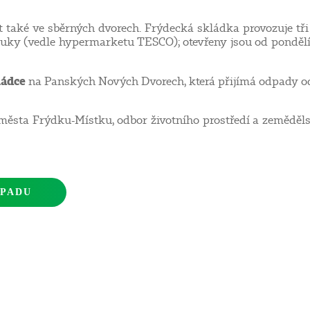
aké ve sběrných dvorech. Frýdecká skládka provozuje tři s
ouky (vedle hypermarketu TESCO); otevřeny jsou od pondělí d
ládce
na Panských Nových Dvorech, která přijímá odpady od p
města Frýdku-Místku, odbor životního prostředí a zemědělstv
OPADU