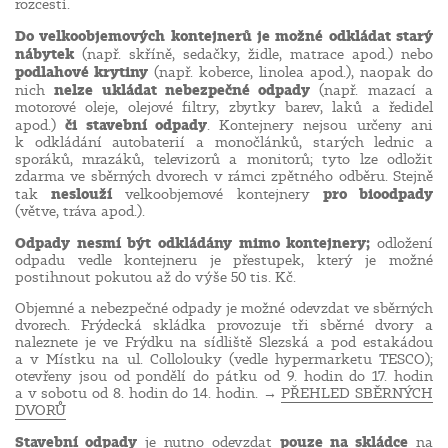
rozcestí.
Do velkoobjemových kontejnerů je možné odkládat starý
nábytek
(např. skříně, sedačky, židle, matrace apod.) nebo
podlahové krytiny
(např. koberce, linolea apod.), naopak do
nelze ukládat nebezpečné odpady
nich
(např. mazací a
motorové oleje, olejové filtry, zbytky barev, laků a ředidel
či stavební odpady
apod.)
. Kontejnery nejsou určeny ani
k odkládání autobaterií a monočlánků, starých lednic a
sporáků, mrazáků, televizorů a monitorů; tyto lze odložit
zdarma ve sběrných dvorech v rámci zpětného odběru. Stejně
neslouží
pro bioodpady
tak
velkoobjemové kontejnery
(větve, tráva apod.).
Odpady nesmí být odkládány mimo kontejnery;
odložení
odpadu vedle kontejneru je přestupek, který je možné
postihnout pokutou až do výše 50 tis. Kč.
Objemné a nebezpečné odpady je možné odevzdat ve sběrných
dvorech. Frýdecká skládka provozuje tři sběrné dvory a
naleznete je ve Frýdku na sídliště Slezská a pod estakádou
a v Místku na ul. Collolouky (vedle hypermarketu TESCO);
otevřeny jsou od pondělí do pátku od 9. hodin do 17. hodin
a v sobotu od 8. hodin do 14. hodin. →
PŘEHLED SBĚRNÝCH
DVORŮ
Stavební odpady
pouze na skládce
je nutno odevzdat
na