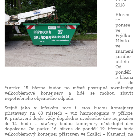
2018
Březen
se
ponese
ve
Frýdku-
Místku
ve
znamení
jarního
úklidu.
Od
pondělí
5. března
až do
čtvrtku 15. března budou po městě postupně rozmístěny
velkoobjemové kontejnery a lidé se mohou zbavit
nepotřebného objemného odpadu.
Stejně jako v loňském roce i letos budou kontejnery
přistaveny na 63 místech – viz harmonogram v příloze.
K přistavení dojde vždy dopoledne uvedeného dne nejpozději
do 14. hodin a staženy budou kontejnery následující den
dopoledne. Od pátku 16. března do pondělí 19. března bude
velkoobjemový kontejner přistaven ve Skalici – Kamenci, na