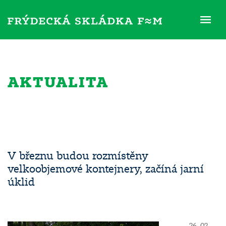
ME
AKTUALITA
V březnu budou rozmístěny
velkoobjemové kontejnery, začíná jarní
úklid
26. 02.